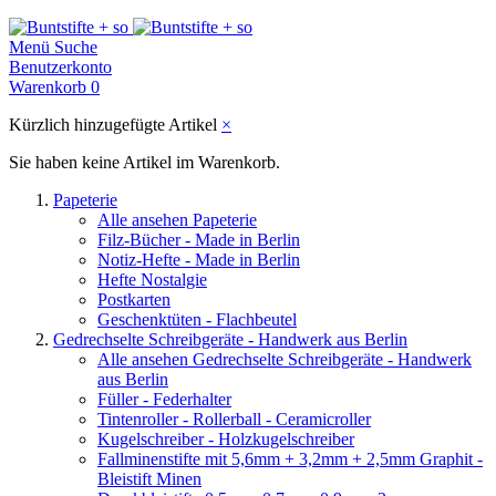
Menü
Suche
Benutzerkonto
Warenkorb
0
Kürzlich hinzugefügte Artikel
×
Sie haben keine Artikel im Warenkorb.
Papeterie
Alle ansehen Papeterie
Filz-Bücher - Made in Berlin
Notiz-Hefte - Made in Berlin
Hefte Nostalgie
Postkarten
Geschenktüten - Flachbeutel
Gedrechselte Schreibgeräte - Handwerk aus Berlin
Alle ansehen Gedrechselte Schreibgeräte - Handwerk
aus Berlin
Füller - Federhalter
Tintenroller - Rollerball - Ceramicroller
Kugelschreiber - Holzkugelschreiber
Fallminenstifte mit 5,6mm + 3,2mm + 2,5mm Graphit -
Bleistift Minen