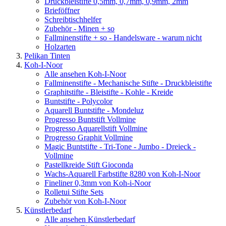
Druckbleistifte 0,5mm, 0,7mm, 0,9mm, 2mm
Brieföffner
Schreibtischhelfer
Zubehör - Minen + so
Fallminenstifte + so - Handelsware - warum nicht
Holzarten
Pelikan Tinten
Koh-I-Noor
Alle ansehen Koh-I-Noor
Fallminenstifte - Mechanische Stifte - Druckbleistifte
Graphitstifte - Bleistifte - Kohle - Kreide
Buntstifte - Polycolor
Aquarell Buntstifte - Mondeluz
Progresso Buntstift Vollmine
Progresso Aquarellstift Vollmine
Progresso Graphit Vollmine
Magic Buntstifte - Tri-Tone - Jumbo - Dreieck -
Vollmine
Pastellkreide Stift Gioconda
Wachs-Aquarell Farbstifte 8280 von Koh-I-Noor
Fineliner 0,3mm von Koh-i-Noor
Rolletui Stifte Sets
Zubehör von Koh-I-Noor
Künstlerbedarf
Alle ansehen Künstlerbedarf