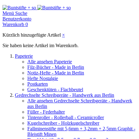
Menü
Suche
Benutzerkonto
Warenkorb
0
Kürzlich hinzugefügte Artikel
×
Sie haben keine Artikel im Warenkorb.
Papeterie
Alle ansehen Papeterie
Filz-Bücher - Made in Berlin
Notiz-Hefte - Made in Berlin
Hefte Nostalgie
Postkarten
Geschenktüten - Flachbeutel
Gedrechselte Schreibgeräte - Handwerk aus Berlin
Alle ansehen Gedrechselte Schreibgeräte - Handwerk
aus Berlin
Füller - Federhalter
Tintenroller - Rollerball - Ceramicroller
Kugelschreiber - Holzkugelschreiber
Fallminenstifte mit 5,6mm + 3,2mm + 2,5mm Graphit -
Bleistift Minen