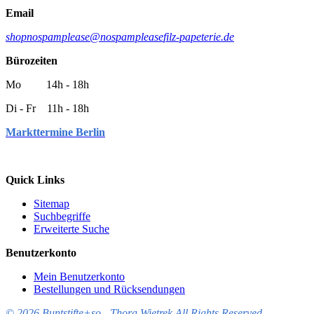
Email
shop
nospamplease
@
nospamplease
filz-papeterie.de
Bürozeiten
Mo 14h - 18h
Di - Fr 11h - 18h
Markttermine Berlin
Quick Links
Sitemap
Suchbegriffe
Erweiterte Suche
Benutzerkonto
Mein Benutzerkonto
Bestellungen und Rücksendungen
© 2026 Buntstifte+so - Thora Wietrek All Rights Reserved.