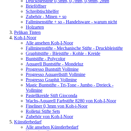
Druckbleistifte 0,5mm, 0,7mm, 0,9mm, 2mm
Brieföffner
Schreibtischhelfer
Zubehör - Minen + so
Fallminenstifte + so - Handelsware - warum nicht
Holzarten
Pelikan Tinten
Koh-I-Noor
Alle ansehen Koh-I-Noor
Fallminenstifte - Mechanische Stifte - Druckbleistifte
Graphitstifte - Bleistifte - Kohle - Kreide
Buntstifte - Polycolor
Aquarell Buntstifte - Mondeluz
Progresso Buntstift Vollmine
Progresso Aquarellstift Vollmine
Progresso Graphit Vollmine
Magic Buntstifte - Tri-Tone - Jumbo - Dreieck -
Vollmine
Pastellkreide Stift Gioconda
Wachs-Aquarell Farbstifte 8280 von Koh-I-Noor
Fineliner 0,3mm von Koh-i-Noor
Rolletui Stifte Sets
Zubehör von Koh-I-Noor
Künstlerbedarf
Alle ansehen Künstlerbedarf