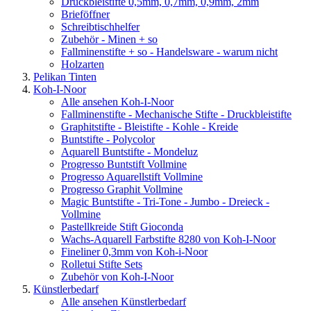
Druckbleistifte 0,5mm, 0,7mm, 0,9mm, 2mm
Brieföffner
Schreibtischhelfer
Zubehör - Minen + so
Fallminenstifte + so - Handelsware - warum nicht
Holzarten
Pelikan Tinten
Koh-I-Noor
Alle ansehen Koh-I-Noor
Fallminenstifte - Mechanische Stifte - Druckbleistifte
Graphitstifte - Bleistifte - Kohle - Kreide
Buntstifte - Polycolor
Aquarell Buntstifte - Mondeluz
Progresso Buntstift Vollmine
Progresso Aquarellstift Vollmine
Progresso Graphit Vollmine
Magic Buntstifte - Tri-Tone - Jumbo - Dreieck -
Vollmine
Pastellkreide Stift Gioconda
Wachs-Aquarell Farbstifte 8280 von Koh-I-Noor
Fineliner 0,3mm von Koh-i-Noor
Rolletui Stifte Sets
Zubehör von Koh-I-Noor
Künstlerbedarf
Alle ansehen Künstlerbedarf