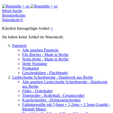
Menü
Suche
Benutzerkonto
Warenkorb
0
Kürzlich hinzugefügte Artikel
×
Sie haben keine Artikel im Warenkorb.
Papeterie
Alle ansehen Papeterie
Filz-Bücher - Made in Berlin
Notiz-Hefte - Made in Berlin
Hefte Nostalgie
Postkarten
Geschenktüten - Flachbeutel
Gedrechselte Schreibgeräte - Handwerk aus Berlin
Alle ansehen Gedrechselte Schreibgeräte - Handwerk
aus Berlin
Füller - Federhalter
Tintenroller - Rollerball - Ceramicroller
Kugelschreiber - Holzkugelschreiber
Fallminenstifte mit 5,6mm + 3,2mm + 2,5mm Graphit -
Bleistift Minen