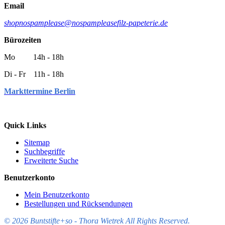
Email
shop
nospamplease
@
nospamplease
filz-papeterie.de
Bürozeiten
Mo 14h - 18h
Di - Fr 11h - 18h
Markttermine Berlin
Quick Links
Sitemap
Suchbegriffe
Erweiterte Suche
Benutzerkonto
Mein Benutzerkonto
Bestellungen und Rücksendungen
© 2026 Buntstifte+so - Thora Wietrek All Rights Reserved.