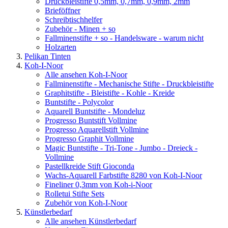
Druckbleistifte 0,5mm, 0,7mm, 0,9mm, 2mm
Brieföffner
Schreibtischhelfer
Zubehör - Minen + so
Fallminenstifte + so - Handelsware - warum nicht
Holzarten
Pelikan Tinten
Koh-I-Noor
Alle ansehen Koh-I-Noor
Fallminenstifte - Mechanische Stifte - Druckbleistifte
Graphitstifte - Bleistifte - Kohle - Kreide
Buntstifte - Polycolor
Aquarell Buntstifte - Mondeluz
Progresso Buntstift Vollmine
Progresso Aquarellstift Vollmine
Progresso Graphit Vollmine
Magic Buntstifte - Tri-Tone - Jumbo - Dreieck -
Vollmine
Pastellkreide Stift Gioconda
Wachs-Aquarell Farbstifte 8280 von Koh-I-Noor
Fineliner 0,3mm von Koh-i-Noor
Rolletui Stifte Sets
Zubehör von Koh-I-Noor
Künstlerbedarf
Alle ansehen Künstlerbedarf