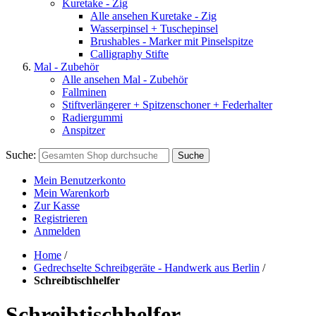
Kuretake - Zig
Alle ansehen Kuretake - Zig
Wasserpinsel + Tuschepinsel
Brushables - Marker mit Pinselspitze
Calligraphy Stifte
Mal - Zubehör
Alle ansehen Mal - Zubehör
Fallminen
Stiftverlängerer + Spitzenschoner + Federhalter
Radiergummi
Anspitzer
Suche:
Suche
Mein Benutzerkonto
Mein Warenkorb
Zur Kasse
Registrieren
Anmelden
Home
/
Gedrechselte Schreibgeräte - Handwerk aus Berlin
/
Schreibtischhelfer
Schreibtischhelfer