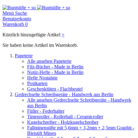
Menü
Suche
Benutzerkonto
Warenkorb
0
Kürzlich hinzugefügte Artikel
×
Sie haben keine Artikel im Warenkorb.
Papeterie
Alle ansehen Papeterie
Filz-Bücher - Made in Berlin
Notiz-Hefte - Made in Berlin
Hefte Nostalgie
Postkarten
Geschenktüten - Flachbeutel
Gedrechselte Schreibgeräte - Handwerk aus Berlin
Alle ansehen Gedrechselte Schreibgeräte - Handwerk
aus Berlin
Füller - Federhalter
Tintenroller - Rollerball - Ceramicroller
Kugelschreiber - Holzkugelschreiber
Fallminenstifte mit 5,6mm + 3,2mm + 2,5mm Graphit -
Bleistift Minen