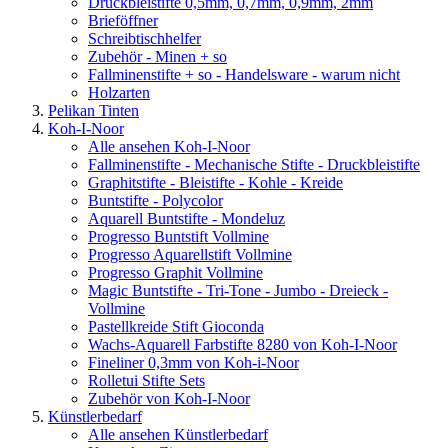
Druckbleistifte 0,5mm, 0,7mm, 0,9mm, 2mm
Brieföffner
Schreibtischhelfer
Zubehör - Minen + so
Fallminenstifte + so - Handelsware - warum nicht
Holzarten
Pelikan Tinten
Koh-I-Noor
Alle ansehen Koh-I-Noor
Fallminenstifte - Mechanische Stifte - Druckbleistifte
Graphitstifte - Bleistifte - Kohle - Kreide
Buntstifte - Polycolor
Aquarell Buntstifte - Mondeluz
Progresso Buntstift Vollmine
Progresso Aquarellstift Vollmine
Progresso Graphit Vollmine
Magic Buntstifte - Tri-Tone - Jumbo - Dreieck -
Vollmine
Pastellkreide Stift Gioconda
Wachs-Aquarell Farbstifte 8280 von Koh-I-Noor
Fineliner 0,3mm von Koh-i-Noor
Rolletui Stifte Sets
Zubehör von Koh-I-Noor
Künstlerbedarf
Alle ansehen Künstlerbedarf