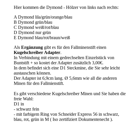
Hier kommen die Dymond - Hölzer von links nach rechts:
A Dymond lila/grün/orange/blau
B Dymond grün/blau
C Dymond weiß/rot/blau
D Dymond nur grün
E Dymond blau/rot/braun/weiß
Als
Ergänzung
gibt es für den Fallminenstift einen
Kugelschreiber Adapter
.
In Verbindung mit einem gedrechselten Einzelstück von
Buntstift + so kostet der Adapter zusätzlich 3,00€.
In dem befindet sich eine D1 Steckmine, die Sie sehr leicht
austauschen können.
Der Adapter ist 6,9cm lang.
Ø
5,6mm wie all die anderen
Minen für den Fallmienstift.
Es gibt verschiedene Kugelschreiber Minen und Sie haben die
freie Wahl:
D1 in
- schwarz fein
- mit farbigem Ring von Schneider Express 56 in schwarz,
blau, rot, grün in M ( Iso zertifiziert Dokumentenecht ).