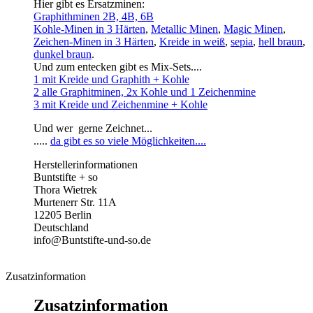
Hier gibt es Ersatzminen:
Graphithminen 2B, 4B, 6B
Kohle-Minen in 3 Härten
,
Metallic Minen
,
Magic Minen
,
Zeichen-Minen in 3 Härten
,
Kreide in weiß
,
sepia
,
hell braun
,
dunkel braun
.
Und zum entecken gibt es Mix-Sets....
1 mit Kreide und Graphith + Kohle
2 alle Graphitminen, 2x Kohle und 1 Zeichenmine
3 mit Kreide und Zeichenmine + Kohle
Und wer gerne Zeichnet...
.....
da gibt es so viele Möglichkeiten....
Herstellerinformationen
Buntstifte + so
Thora Wietrek
Murtenerr Str. 11A
12205 Berlin
Deutschland
info@Buntstifte-und-so.de
Zusatzinformation
Zusatzinformation