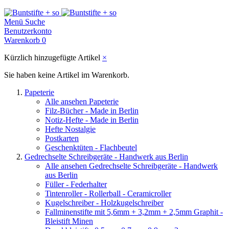
Menü
Suche
Benutzerkonto
Warenkorb
0
Kürzlich hinzugefügte Artikel
×
Sie haben keine Artikel im Warenkorb.
Papeterie
Alle ansehen Papeterie
Filz-Bücher - Made in Berlin
Notiz-Hefte - Made in Berlin
Hefte Nostalgie
Postkarten
Geschenktüten - Flachbeutel
Gedrechselte Schreibgeräte - Handwerk aus Berlin
Alle ansehen Gedrechselte Schreibgeräte - Handwerk
aus Berlin
Füller - Federhalter
Tintenroller - Rollerball - Ceramicroller
Kugelschreiber - Holzkugelschreiber
Fallminenstifte mit 5,6mm + 3,2mm + 2,5mm Graphit -
Bleistift Minen