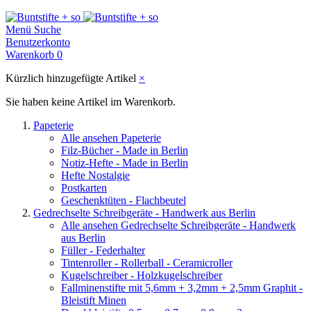
Menü
Suche
Benutzerkonto
Warenkorb
0
Kürzlich hinzugefügte Artikel
×
Sie haben keine Artikel im Warenkorb.
Papeterie
Alle ansehen Papeterie
Filz-Bücher - Made in Berlin
Notiz-Hefte - Made in Berlin
Hefte Nostalgie
Postkarten
Geschenktüten - Flachbeutel
Gedrechselte Schreibgeräte - Handwerk aus Berlin
Alle ansehen Gedrechselte Schreibgeräte - Handwerk
aus Berlin
Füller - Federhalter
Tintenroller - Rollerball - Ceramicroller
Kugelschreiber - Holzkugelschreiber
Fallminenstifte mit 5,6mm + 3,2mm + 2,5mm Graphit -
Bleistift Minen