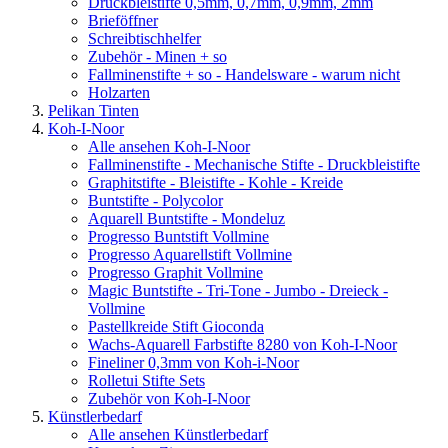
Druckbleistifte 0,5mm, 0,7mm, 0,9mm, 2mm
Brieföffner
Schreibtischhelfer
Zubehör - Minen + so
Fallminenstifte + so - Handelsware - warum nicht
Holzarten
Pelikan Tinten
Koh-I-Noor
Alle ansehen Koh-I-Noor
Fallminenstifte - Mechanische Stifte - Druckbleistifte
Graphitstifte - Bleistifte - Kohle - Kreide
Buntstifte - Polycolor
Aquarell Buntstifte - Mondeluz
Progresso Buntstift Vollmine
Progresso Aquarellstift Vollmine
Progresso Graphit Vollmine
Magic Buntstifte - Tri-Tone - Jumbo - Dreieck -
Vollmine
Pastellkreide Stift Gioconda
Wachs-Aquarell Farbstifte 8280 von Koh-I-Noor
Fineliner 0,3mm von Koh-i-Noor
Rolletui Stifte Sets
Zubehör von Koh-I-Noor
Künstlerbedarf
Alle ansehen Künstlerbedarf