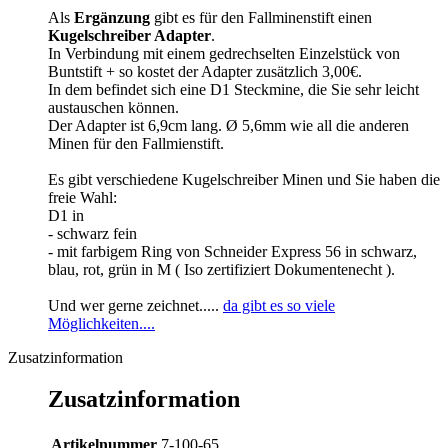
Als
Ergänzung
gibt es für den Fallminenstift einen
Kugelschreiber Adapter
.
In Verbindung mit einem gedrechselten Einzelstück von
Buntstift + so kostet der Adapter zusätzlich 3,00€.
In dem befindet sich eine D1 Steckmine, die Sie sehr leicht
austauschen können.
Der Adapter ist 6,9cm lang.
Ø
5,6mm wie all die anderen
Minen für den Fallmienstift.
Es gibt verschiedene Kugelschreiber Minen und Sie haben die
freie Wahl:
D1 in
- schwarz fein
- mit farbigem Ring von Schneider Express 56 in schwarz,
blau, rot, grün in M ( Iso zertifiziert Dokumentenecht ).
Und wer gerne zeichnet.....
da gibt es so viele
Möglichkeiten....
Zusatzinformation
Zusatzinformation
Artikelnummer
7-100-65