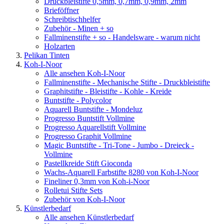
Druckbleistifte 0,5mm, 0,7mm, 0,9mm, 2mm
Brieföffner
Schreibtischhelfer
Zubehör - Minen + so
Fallminenstifte + so - Handelsware - warum nicht
Holzarten
Pelikan Tinten
Koh-I-Noor
Alle ansehen Koh-I-Noor
Fallminenstifte - Mechanische Stifte - Druckbleistifte
Graphitstifte - Bleistifte - Kohle - Kreide
Buntstifte - Polycolor
Aquarell Buntstifte - Mondeluz
Progresso Buntstift Vollmine
Progresso Aquarellstift Vollmine
Progresso Graphit Vollmine
Magic Buntstifte - Tri-Tone - Jumbo - Dreieck -
Vollmine
Pastellkreide Stift Gioconda
Wachs-Aquarell Farbstifte 8280 von Koh-I-Noor
Fineliner 0,3mm von Koh-i-Noor
Rolletui Stifte Sets
Zubehör von Koh-I-Noor
Künstlerbedarf
Alle ansehen Künstlerbedarf