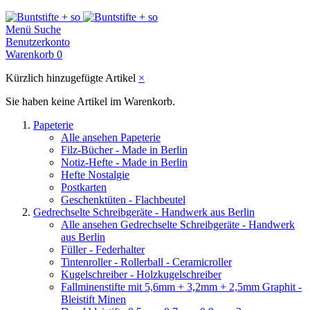
Menü
Suche
Benutzerkonto
Warenkorb
0
Kürzlich hinzugefügte Artikel
×
Sie haben keine Artikel im Warenkorb.
Papeterie
Alle ansehen Papeterie
Filz-Bücher - Made in Berlin
Notiz-Hefte - Made in Berlin
Hefte Nostalgie
Postkarten
Geschenktüten - Flachbeutel
Gedrechselte Schreibgeräte - Handwerk aus Berlin
Alle ansehen Gedrechselte Schreibgeräte - Handwerk
aus Berlin
Füller - Federhalter
Tintenroller - Rollerball - Ceramicroller
Kugelschreiber - Holzkugelschreiber
Fallminenstifte mit 5,6mm + 3,2mm + 2,5mm Graphit -
Bleistift Minen