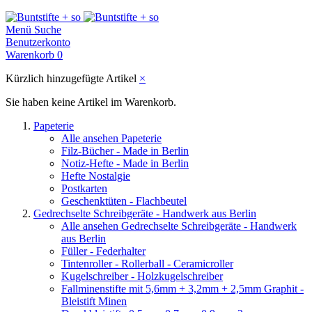
Menü
Suche
Benutzerkonto
Warenkorb
0
Kürzlich hinzugefügte Artikel
×
Sie haben keine Artikel im Warenkorb.
Papeterie
Alle ansehen Papeterie
Filz-Bücher - Made in Berlin
Notiz-Hefte - Made in Berlin
Hefte Nostalgie
Postkarten
Geschenktüten - Flachbeutel
Gedrechselte Schreibgeräte - Handwerk aus Berlin
Alle ansehen Gedrechselte Schreibgeräte - Handwerk
aus Berlin
Füller - Federhalter
Tintenroller - Rollerball - Ceramicroller
Kugelschreiber - Holzkugelschreiber
Fallminenstifte mit 5,6mm + 3,2mm + 2,5mm Graphit -
Bleistift Minen