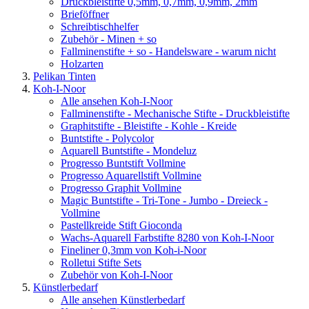
Druckbleistifte 0,5mm, 0,7mm, 0,9mm, 2mm
Brieföffner
Schreibtischhelfer
Zubehör - Minen + so
Fallminenstifte + so - Handelsware - warum nicht
Holzarten
Pelikan Tinten
Koh-I-Noor
Alle ansehen Koh-I-Noor
Fallminenstifte - Mechanische Stifte - Druckbleistifte
Graphitstifte - Bleistifte - Kohle - Kreide
Buntstifte - Polycolor
Aquarell Buntstifte - Mondeluz
Progresso Buntstift Vollmine
Progresso Aquarellstift Vollmine
Progresso Graphit Vollmine
Magic Buntstifte - Tri-Tone - Jumbo - Dreieck -
Vollmine
Pastellkreide Stift Gioconda
Wachs-Aquarell Farbstifte 8280 von Koh-I-Noor
Fineliner 0,3mm von Koh-i-Noor
Rolletui Stifte Sets
Zubehör von Koh-I-Noor
Künstlerbedarf
Alle ansehen Künstlerbedarf