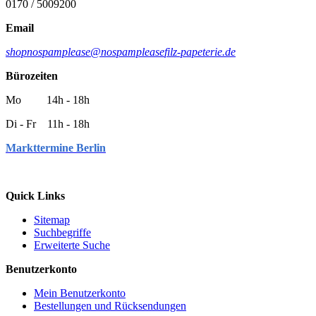
0170 / 5009200
Email
shop
nospamplease
@
nospamplease
filz-papeterie.de
Bürozeiten
Mo 14h - 18h
Di - Fr 11h - 18h
Markttermine Berlin
Quick Links
Sitemap
Suchbegriffe
Erweiterte Suche
Benutzerkonto
Mein Benutzerkonto
Bestellungen und Rücksendungen