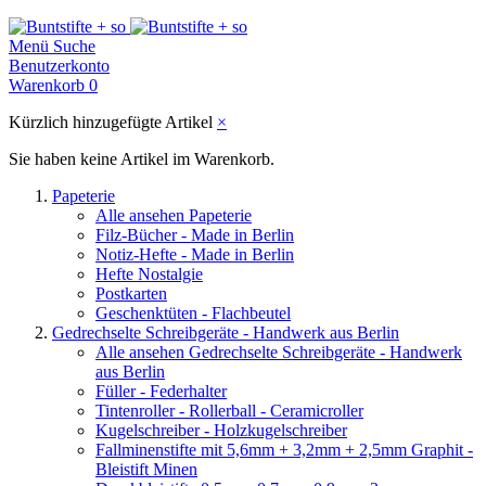
Menü
Suche
Benutzerkonto
Warenkorb
0
Kürzlich hinzugefügte Artikel
×
Sie haben keine Artikel im Warenkorb.
Papeterie
Alle ansehen Papeterie
Filz-Bücher - Made in Berlin
Notiz-Hefte - Made in Berlin
Hefte Nostalgie
Postkarten
Geschenktüten - Flachbeutel
Gedrechselte Schreibgeräte - Handwerk aus Berlin
Alle ansehen Gedrechselte Schreibgeräte - Handwerk
aus Berlin
Füller - Federhalter
Tintenroller - Rollerball - Ceramicroller
Kugelschreiber - Holzkugelschreiber
Fallminenstifte mit 5,6mm + 3,2mm + 2,5mm Graphit -
Bleistift Minen