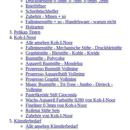
Druckbleistifte 0,5mm, 0,7mm, 0,9mm, 2mm
Brieföffner
Schreibtischhelfer
Zubehör - Minen + so
Fallminenstifte + so - Handelsware - warum nicht
Holzarten
Pelikan Tinten
Koh-I-Noor
Alle ansehen Koh-I-Noor
Fallminenstifte - Mechanische Stifte - Druckbleistifte
Graphitstifte - Bleistifte - Kohle - Kreide
Buntstifte - Polycolor
Aquarell Buntstifte - Mondeluz
Progresso Buntstift Vollmine
Progresso Aquarellstift Vollmine
Progresso Graphit Vollmine
Magic Buntstifte - Tri-Tone - Jumbo - Dreieck -
Vollmine
Pastellkreide Stift Gioconda
Wachs-Aquarell Farbstifte 8280 von Koh-I-Noor
Fineliner 0,3mm von Koh-i-Noor
Rolletui Stifte Sets
Zubehör von Koh-I-Noor
Künstlerbedarf
Alle ansehen Künstlerbedarf