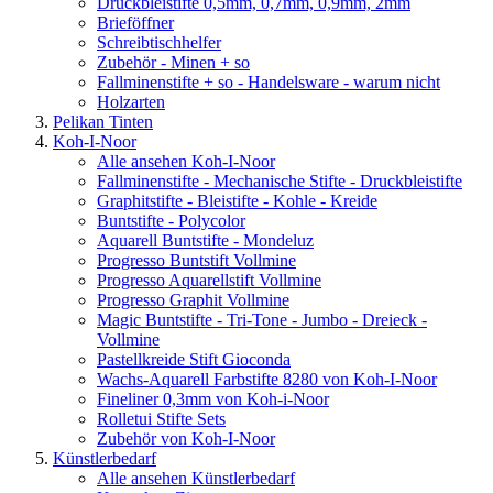
Druckbleistifte 0,5mm, 0,7mm, 0,9mm, 2mm
Brieföffner
Schreibtischhelfer
Zubehör - Minen + so
Fallminenstifte + so - Handelsware - warum nicht
Holzarten
Pelikan Tinten
Koh-I-Noor
Alle ansehen Koh-I-Noor
Fallminenstifte - Mechanische Stifte - Druckbleistifte
Graphitstifte - Bleistifte - Kohle - Kreide
Buntstifte - Polycolor
Aquarell Buntstifte - Mondeluz
Progresso Buntstift Vollmine
Progresso Aquarellstift Vollmine
Progresso Graphit Vollmine
Magic Buntstifte - Tri-Tone - Jumbo - Dreieck -
Vollmine
Pastellkreide Stift Gioconda
Wachs-Aquarell Farbstifte 8280 von Koh-I-Noor
Fineliner 0,3mm von Koh-i-Noor
Rolletui Stifte Sets
Zubehör von Koh-I-Noor
Künstlerbedarf
Alle ansehen Künstlerbedarf