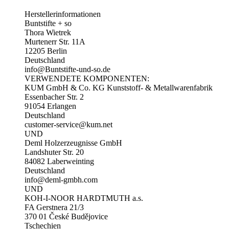
Herstellerinformationen
Buntstifte + so
Thora Wietrek
Murtenerr Str. 11A
12205 Berlin
Deutschland
info@Buntstifte-und-so.de
VERWENDETE KOMPONENTEN:
KUM GmbH & Co. KG Kunststoff- & Metallwarenfabrik
Essenbacher Str. 2
91054 Erlangen
Deutschland
customer-service@kum.net
UND
Deml Holzerzeugnisse GmbH
Landshuter Str. 20
84082 Laberweinting
Deutschland
info@deml-gmbh.com
UND
KOH-I-NOOR HARDTMUTH a.s.
FA Gerstnera 21/3
370 01 České Budějovice
Tschechien