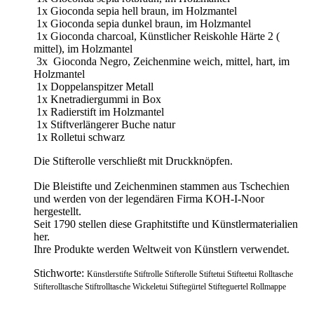
1x Gioconda sepia hell braun, im Holzmantel
1x Gioconda sepia dunkel braun, im Holzmantel
1x Gioconda charcoal, Künstlicher Reiskohle Härte 2 (
mittel), im Holzmantel
3x Gioconda Negro, Zeichenmine weich, mittel, hart, im
Holzmantel
1x Doppelanspitzer Metall
1x Knetradiergummi in Box
1x Radierstift im Holzmantel
1x Stiftverlängerer Buche natur
1x Rolletui schwarz
Die Stifterolle verschließt mit Druckknöpfen.
Die Bleistifte und Zeichenminen stammen aus Tschechien
und werden von der legendären Firma KOH-I-Noor
hergestellt.
Seit 1790 stellen diese Graphitstifte und Künstlermaterialien
her.
Ihre Produkte werden Weltweit von Künstlern verwendet.
Stichworte:
Künstlerstifte Stiftrolle Stifterolle Stiftetui Stifteetui Rolltasche
Stifterolltasche Stiftrolltasche Wickeletui Stiftegürtel Stifteguertel Rollmappe