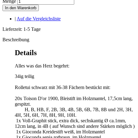
Menge
In den Warenkorb
|
Auf die Vergleichsliste
Lieferzeit: 1-5 Tage
Beschreibung
Details
Alles was das Herz begehrt:
34ig teilig
Rolletui schwarz mit 36-38 Fächern bestückt mit:
20x Toison D'or 1900, Bleistift im Holzmantel, 17,5cm lang,
gespitzt.
H, B, HB, F, 2B, 3B, 4B, 5B, 6B, 7B, 8B und 2H, 3H,
4H, 5H, 6H, 7H, 8H, 9H, 10H.
1x Voll-Graphit stick, extra dick, sechskantig Ø ca.1mm,
12cm lang, in 4B
( auf Wunsch sind andere Stärken möglich )
1x Gioconda Kreidestift weiß, im Holzmantel
1x Gioconda sepia rotbraun, im Holzmantel