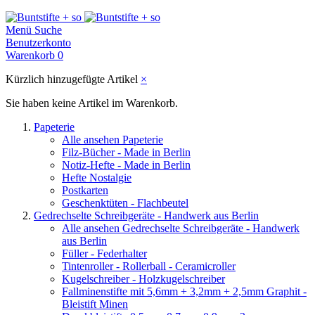
Menü
Suche
Benutzerkonto
Warenkorb
0
Kürzlich hinzugefügte Artikel
×
Sie haben keine Artikel im Warenkorb.
Papeterie
Alle ansehen Papeterie
Filz-Bücher - Made in Berlin
Notiz-Hefte - Made in Berlin
Hefte Nostalgie
Postkarten
Geschenktüten - Flachbeutel
Gedrechselte Schreibgeräte - Handwerk aus Berlin
Alle ansehen Gedrechselte Schreibgeräte - Handwerk
aus Berlin
Füller - Federhalter
Tintenroller - Rollerball - Ceramicroller
Kugelschreiber - Holzkugelschreiber
Fallminenstifte mit 5,6mm + 3,2mm + 2,5mm Graphit -
Bleistift Minen