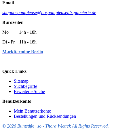
Email
shop
nospamplease
@
nospamplease
filz-papeterie.de
Bürozeiten
Mo 14h - 18h
Di - Fr 11h - 18h
Markttermine Berlin
Quick Links
Sitemap
Suchbegriffe
Erweiterte Suche
Benutzerkonto
Mein Benutzerkonto
Bestellungen und Rücksendungen
© 2026 Buntstifte+so - Thora Wietrek All Rights Reserved.