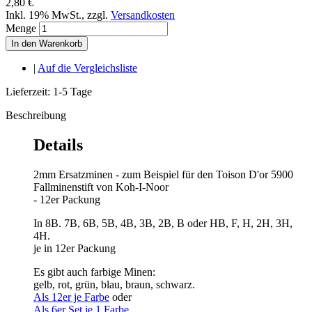
2,80 €
Inkl. 19% MwSt.
,
zzgl.
Versandkosten
Menge
In den Warenkorb
|
Auf die Vergleichsliste
Lieferzeit: 1-5 Tage
Beschreibung
Details
2mm Ersatzminen - zum Beispiel für den Toison D'or 5900
Fallminenstift von Koh-I-Noor
- 12er Packung
In 8B. 7B, 6B, 5B, 4B, 3B, 2B, B oder HB, F, H, 2H, 3H,
4H.
je in 12er Packung
Es gibt auch farbige Minen:
gelb, rot, grün, blau, braun, schwarz.
Als 12er je Farbe
oder
Als 6er Set je 1 Farbe