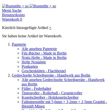
Menü
Suche
Benutzerkonto
Warenkorb
0
Kürzlich hinzugefügte Artikel
×
Sie haben keine Artikel im Warenkorb.
Papeterie
Alle ansehen Papeterie
Filz-Bücher - Made in Berlin
Notiz-Hefte - Made in Berlin
Hefte Nostalgie
Postkarten
Geschenktüten - Flachbeutel
Gedrechselte Schreibgeräte - Handwerk aus Berlin
Alle ansehen Gedrechselte Schreibgeräte - Handwerk
aus Berlin
Füller - Federhalter
Tintenroller - Rollerball - Ceramicroller
Kugelschreiber - Holzkugelschreiber
Fallminenstifte mit 5,6mm + 3,2mm + 2,5mm Graphit -
Bleistift Minen