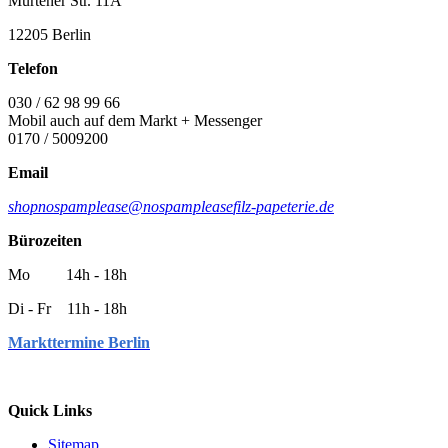
Murtener Str. 11A
12205 Berlin
Telefon
030 / 62 98 99 66
Mobil auch auf dem Markt + Messenger
0170 / 5009200
Email
shop
nospamplease
@
nospamplease
filz-papeterie.de
Bürozeiten
Mo 14h - 18h
Di - Fr 11h - 18h
Markttermine Berlin
Quick Links
Sitemap