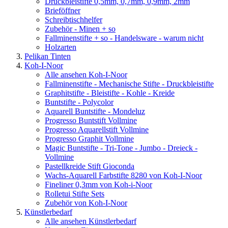
Druckbleistifte 0,5mm, 0,7mm, 0,9mm, 2mm
Brieföffner
Schreibtischhelfer
Zubehör - Minen + so
Fallminenstifte + so - Handelsware - warum nicht
Holzarten
Pelikan Tinten
Koh-I-Noor
Alle ansehen Koh-I-Noor
Fallminenstifte - Mechanische Stifte - Druckbleistifte
Graphitstifte - Bleistifte - Kohle - Kreide
Buntstifte - Polycolor
Aquarell Buntstifte - Mondeluz
Progresso Buntstift Vollmine
Progresso Aquarellstift Vollmine
Progresso Graphit Vollmine
Magic Buntstifte - Tri-Tone - Jumbo - Dreieck -
Vollmine
Pastellkreide Stift Gioconda
Wachs-Aquarell Farbstifte 8280 von Koh-I-Noor
Fineliner 0,3mm von Koh-i-Noor
Rolletui Stifte Sets
Zubehör von Koh-I-Noor
Künstlerbedarf
Alle ansehen Künstlerbedarf