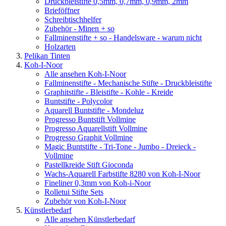
Druckbleistifte 0,5mm, 0,7mm, 0,9mm, 2mm
Brieföffner
Schreibtischhelfer
Zubehör - Minen + so
Fallminenstifte + so - Handelsware - warum nicht
Holzarten
Pelikan Tinten
Koh-I-Noor
Alle ansehen Koh-I-Noor
Fallminenstifte - Mechanische Stifte - Druckbleistifte
Graphitstifte - Bleistifte - Kohle - Kreide
Buntstifte - Polycolor
Aquarell Buntstifte - Mondeluz
Progresso Buntstift Vollmine
Progresso Aquarellstift Vollmine
Progresso Graphit Vollmine
Magic Buntstifte - Tri-Tone - Jumbo - Dreieck -
Vollmine
Pastellkreide Stift Gioconda
Wachs-Aquarell Farbstifte 8280 von Koh-I-Noor
Fineliner 0,3mm von Koh-i-Noor
Rolletui Stifte Sets
Zubehör von Koh-I-Noor
Künstlerbedarf
Alle ansehen Künstlerbedarf