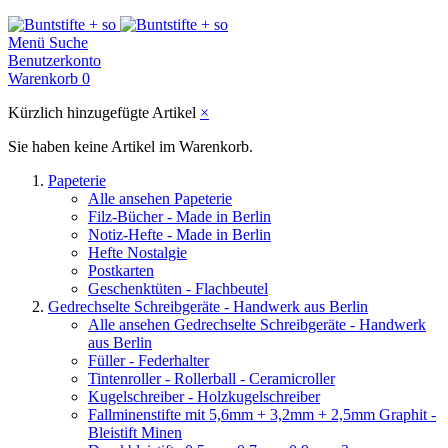
Menü
Suche
Benutzerkonto
Warenkorb
0
Kürzlich hinzugefügte Artikel
×
Sie haben keine Artikel im Warenkorb.
Papeterie
Alle ansehen Papeterie
Filz-Bücher - Made in Berlin
Notiz-Hefte - Made in Berlin
Hefte Nostalgie
Postkarten
Geschenktüten - Flachbeutel
Gedrechselte Schreibgeräte - Handwerk aus Berlin
Alle ansehen Gedrechselte Schreibgeräte - Handwerk
aus Berlin
Füller - Federhalter
Tintenroller - Rollerball - Ceramicroller
Kugelschreiber - Holzkugelschreiber
Fallminenstifte mit 5,6mm + 3,2mm + 2,5mm Graphit -
Bleistift Minen